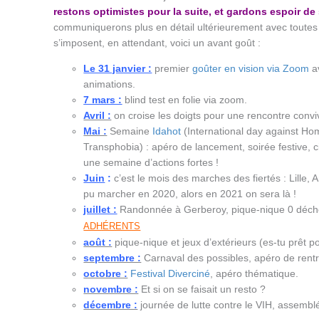
restons optimistes pour la suite, et gardons espoir de 
communiquerons plus en détail ultérieurement avec toutes 
s’imposent, en attendant, voici un avant goût :
Le 31 janvier :
premier
goûter en vision via Zoom
av
animations.
7 mars :
blind test en folie via zoom.
Avril :
on croise les doigts pour une rencontre convi
Mai :
Semaine
Idahot
(International day against H
Transphobia) : apéro de lancement, soirée festive, c
une semaine d’actions fortes !
Juin
:
c’est le mois des marches des fiertés : Lille,
pu marcher en 2020, alors en 2021 on sera là !
juillet :
Randonnée à Gerberoy, pique-nique 0 déch
ADHÉRENTS
août :
pique-nique et jeux d’extérieurs (es-tu prêt po
septembre :
Carnaval des possibles, apéro de rent
octobre :
Festival Diverciné
, apéro thématique.
novembre :
Et si on se faisait un resto ?
décembre :
journée de lutte contre le VIH, assemblé