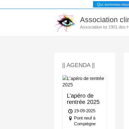
Aller
Qui sommes-nou
au
contenu
Association cl
Association loi 1901 des
|| AGENDA ||
L’apéro de
rentrée 2025
19-09-2025
Pont neuf à
Compiègne