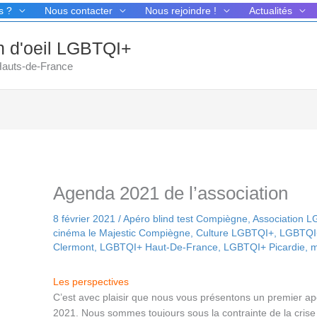
s ?
Nous contacter
Nous rejoindre !
Actualités
in d'oeil LGBTQI+
 Hauts-de-France
Agenda 2021 de l’association
8 février 2021
/
Apéro blind test Compiègne
,
Association 
cinéma le Majestic Compiègne
,
Culture LGBTQI+
,
LGBTQI
Clermont
,
LGBTQI+ Haut-De-France
,
LGBTQI+ Picardie
,
m
Les perspectives
C’est avec plaisir que nous vous présentons un premier a
2021. Nous sommes toujours sous la contrainte de la crise