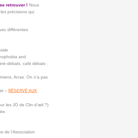
se retrouver !
Nous
les précisions qui
ec différentes
viale
omophobia and
iné-débats, café débats :
 Amiens, Arras. On n’a pas
et –
RÉSERVÉ AUX
ur les JO de Clin d’œil ?)
rée.
e de l’Association