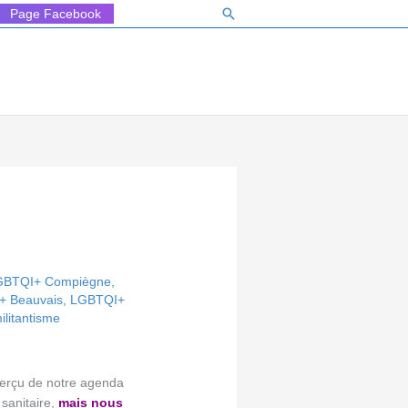
Rechercher
Page Facebook
LGBTQI+ Compiègne
,
+ Beauvais
,
LGBTQI+
ilitantisme
perçu de notre agenda
 sanitaire,
mais nous