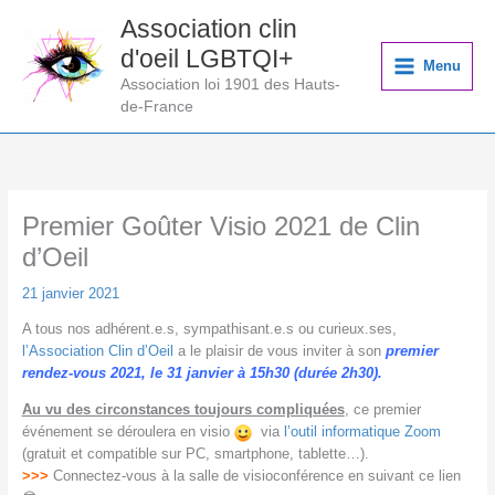
Aller
Association clin
au
d'oeil LGBTQI+
contenu
Menu
Association loi 1901 des Hauts-
de-France
Premier Goûter Visio 2021 de Clin
d’Oeil
21 janvier 2021
A tous nos adhérent.e.s, sympathisant.e.s ou curieux.ses,
l’Association Clin d’Oeil
a le plaisir de vous inviter à son
premier
rendez-vous 2021, le 31 janvier à 15h30 (durée 2h30).
Au vu des circonstances toujours compliquées
, ce premier
événement se déroulera en visio
via
l’outil informatique Zoom
(gratuit et compatible sur PC, smartphone, tablette…).
>>>
Connectez-vous à la salle de visioconférence en suivant ce lien