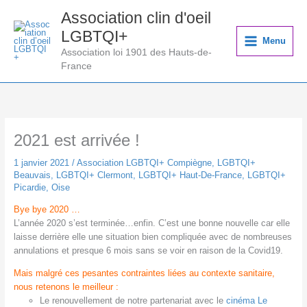
Aller
Association clin d'oeil
au
LGBTQI+
contenu
Menu
Association loi 1901 des Hauts-de-
France
2021 est arrivée !
1 janvier 2021
/
Association LGBTQI+ Compiègne
,
LGBTQI+
Beauvais
,
LGBTQI+ Clermont
,
LGBTQI+ Haut-De-France
,
LGBTQI+
Picardie
,
Oise
Bye bye 2020 …
L’année 2020 s’est terminée…enfin. C’est une bonne nouvelle car elle
laisse derrière elle une situation bien compliquée avec de nombreuses
annulations et presque 6 mois sans se voir en raison de la Covid19.
Mais malgré ces pesantes contraintes liées au contexte sanitaire,
nous retenons le meilleur :
Le renouvellement de notre partenariat avec le
cinéma Le