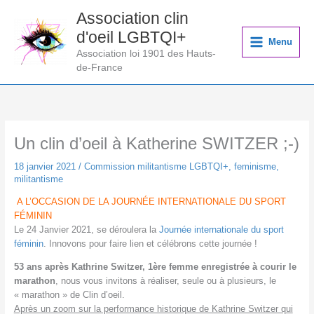
Aller
Association clin
au
d'oeil LGBTQI+
contenu
Menu
Association loi 1901 des Hauts-
de-France
Un clin d’oeil à Katherine SWITZER ;-)
18 janvier 2021
/
Commission militantisme LGBTQI+
,
feminisme
,
militantisme
A L’OCCASION DE LA JOURNÉE INTERNATIONALE DU SPORT
FÉMININ
Le 24 Janvier 2021, se déroulera la
Journée internationale du sport
féminin
. Innovons pour faire lien et célébrons cette journée !
53 ans après Kathrine Switzer, 1ère femme enregistrée à courir le
marathon
, nous vous invitons à réaliser, seule ou à plusieurs, le
« marathon » de Clin d’oeil.
Après un zoom sur la performance historique de Kathrine Switzer qui