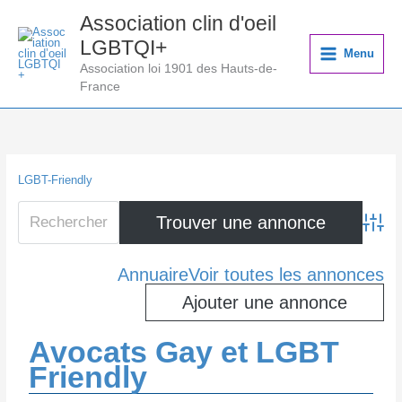
Aller
Association clin d'oeil
au
LGBTQI+
contenu
Menu
Association loi 1901 des Hauts-de-
France
LGBT-Friendly
Advanc
Annuaire
Voir toutes les annonces
Ajouter une annonce
Avocats Gay et LGBT
Friendly