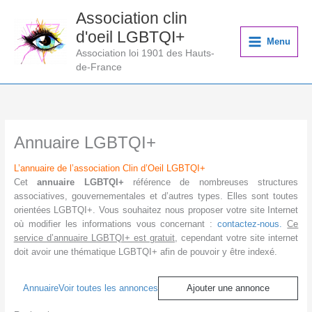
Aller
Association clin
au
d'oeil LGBTQI+
contenu
Menu
Association loi 1901 des Hauts-
de-France
Annuaire LGBTQI+
L’annuaire de l’association Clin d’Oeil LGBTQI+
Cet
annuaire LGBTQI+
référence de nombreuses structures
associatives, gouvernementales et d’autres types. Elles sont toutes
orientées LGBTQI+. Vous souhaitez nous proposer votre site Internet
où modifier les informations vous concernant :
contactez-nous.
Ce
service d’annuaire LGBTQI+ est gratuit
, cependant votre site internet
doit avoir une thématique LGBTQI+ afin de pouvoir y être indexé.
Annuaire
Voir toutes les annonces
Ajouter une annonce