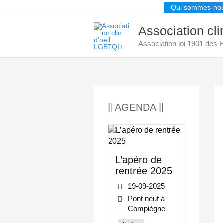
Aller
Qui sommes-no
au
contenu
Association cl
Association loi 1901 des
|| AGENDA ||
L’apéro de
rentrée 2025
19-09-2025
Pont neuf à
Compiègne