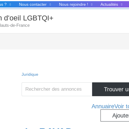
us ?
Nous contacter
Nous rejoindre !
Actualités
in d'oeil LGBTQI+
 Hauts-de-France
Juridique
Annuaire
Voir 
Ajoute