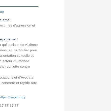
que
nisme :
ictimes d’agression et
organisme :
qui assiste les victimes
ions, en particulier pour
orientation sexuelle et
 un acteur du monde
ns) qui lutte contre
iations et d’Avocats
 concrète et rapide aux
https://ravad.org
17 55 17 55