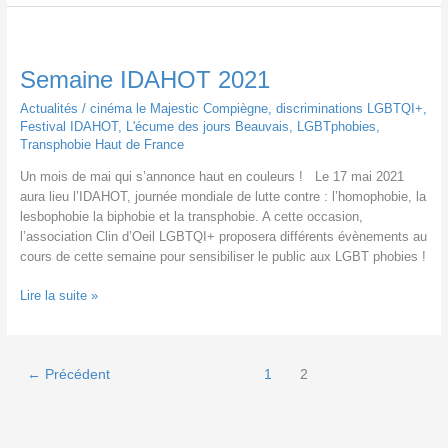
à
l’Ecume
du
jour
Semaine IDAHOT 2021
Actualités
/
cinéma le Majestic Compiègne
,
discriminations LGBTQI+
,
Festival IDAHOT
,
L'écume des jours Beauvais
,
LGBTphobies
,
Transphobie Haut de France
Un mois de mai qui s’annonce haut en couleurs ! Le 17 mai 2021
aura lieu l’IDAHOT, journée mondiale de lutte contre : l’homophobie, la
lesbophobie la biphobie et la transphobie. A cette occasion,
l’association Clin d’Oeil LGBTQI+ proposera différents évènements au
cours de cette semaine pour sensibiliser le public aux LGBT phobies !
Semaine
Lire la suite »
IDAHOT
2021
←
Précédent
1
2