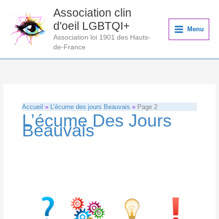
Aller
Association clin
au
d'oeil LGBTQI+
contenu
Menu
Association loi 1901 des Hauts-
de-France
Accueil
L’écume des jours Beauvais
Page 2
L’écume Des Jours
Beauvais