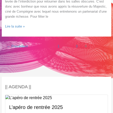
levée de l’interdiction pour retourner dans les salles obscures. C’est
donc avec bonheur que nous avons appris la réouverture du Majestic,
ciné de Compiègne avec lequel nous entretenons un partenariat d’une
grande richesse. Pour fêter le
Partenariat
Lire la suite »
avec
le
Cinéma
←
Précédent
1
…
3
4
le
Majestic
Compiègne
|| AGENDA ||
L’apéro de rentrée 2025