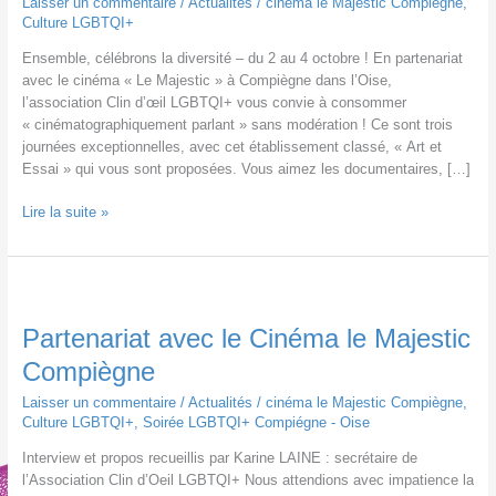
Laisser un commentaire
/
Actualités
/
cinéma le Majestic Compiègne
,
Culture LGBTQI+
Ensemble, célébrons la diversité – du 2 au 4 octobre ! En partenariat
avec le cinéma « Le Majestic » à Compiègne dans l’Oise,
l’association Clin d’œil LGBTQI+ vous convie à consommer
« cinématographiquement parlant » sans modération ! Ce sont trois
journées exceptionnelles, avec cet établissement classé, « Art et
Essai » qui vous sont proposées. Vous aimez les documentaires, […]
Diverciné
Lire la suite »
#2
au
Majestic
de
Compiègne
Partenariat avec le Cinéma le Majestic
Compiègne
Laisser un commentaire
/
Actualités
/
cinéma le Majestic Compiègne
,
Culture LGBTQI+
,
Soirée LGBTQI+ Compiégne - Oise
Interview et propos recueillis par Karine LAINE : secrétaire de
l’Association Clin d’Oeil LGBTQI+ Nous attendions avec impatience la