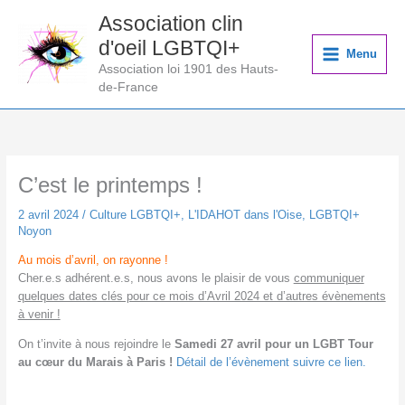
Aller
Association clin
au
d'oeil LGBTQI+
contenu
Menu
Association loi 1901 des Hauts-
de-France
C’est le printemps !
2 avril 2024
/
Culture LGBTQI+
,
L'IDAHOT dans l'Oise
,
LGBTQI+
Noyon
Au mois d’avril, on rayonne !
Cher.e.s adhérent.e.s, nous avons le plaisir de vous
communiquer
quelques dates clés pour ce mois d’Avril 2024 et d’autres évènements
à venir !
On t’invite à nous rejoindre le
Samedi 27 avril pour un LGBT Tour
au cœur du Marais à Paris !
Détail de l’évènement suivre ce lien.