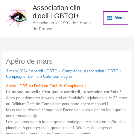
Aller
Association clin
au
d'oeil LGBTQI+
contenu
Menu
Association loi 1901 des Hauts-
de-France
Apéro de mars
3 mars 2024
/
Apéritif LGBTQI+ Compiègne
,
Association LGBTQI+
Compiègne
,
Délirium Café Compiègne
Apéro LGBT au Délirium Café de Compiègne !
La bonne nouvelle c’est que le vendredi, la semaine est finie !
Alors pour démarrer le week-end en festivités, rejoins nous le 22 mars
au Délirium Café de Compiègne pour notre apéro mensuel !
Nous avons réservé l’étage pour l’occasion alors c’est en haut que tu
nous trouveras 🙂
Les boissons sont à la charge des participant.e.s mais on t’offre des
planches à partager avec grand plaisir ! Détente, échanges et
convivialités seront les maîtres mots de la soirée !