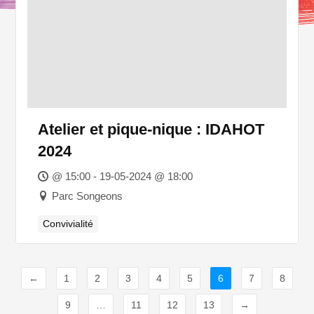
Atelier et pique-nique : IDAHOT
2024
@ 15:00 - 19-05-2024 @ 18:00
Parc Songeons
Convivialité
←
1
2
3
4
5
6
7
8
9
…
11
12
13
→