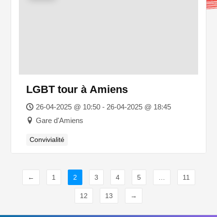
LGBT tour à Amiens
26-04-2025 @ 10:50 - 26-04-2025 @ 18:45
Gare d'Amiens
Convivialité
←
1
2
3
4
5
…
11
12
13
→