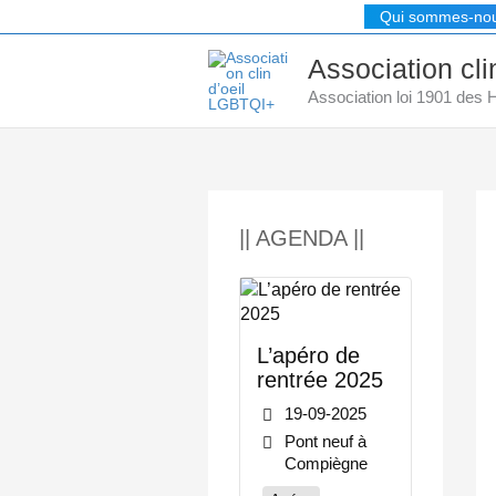
Aller
Qui sommes-no
au
contenu
Association cl
Association loi 1901 des
|| AGENDA ||
L’apéro de
rentrée 2025
19-09-2025
Pont neuf à
Compiègne