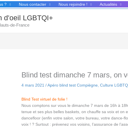
us ?
Nous contacter
Nous rejoindre !
Actualités
in d'oeil LGBTQI+
 Hauts-de-France
Blind test dimanche 7 mars, on v
4 mars 2021
/
Apéro blind test Compiègne
,
Culture LGBTQ
Blind Test virtuel de folie !
Nous comptons sur vous le dimanche 7 mars de 16h à 18h :
tenue et ses plus belles baskets, on chauffe sa voix et on e
dancefloor (enfin votre salon, votre bureau, votre dance-fl
voix ! ? Surtout : prévenez vos voisins, l’assurance de l’as