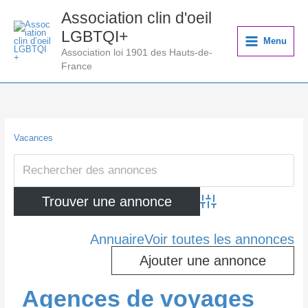
Aller
Association clin d'oeil
au
LGBTQI+
contenu
Menu
Association loi 1901 des Hauts-de-
France
Vacances
Advanced Search
Annuaire
Voir toutes les annonces
Ajouter une annonce
Agences de voyages