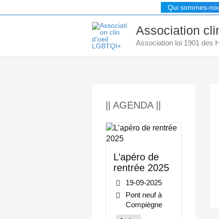
Aller
Qui sommes-no
au
contenu
Association cl
Association loi 1901 des
|| AGENDA ||
L’apéro de
rentrée 2025
19-09-2025
Pont neuf à
Compiègne