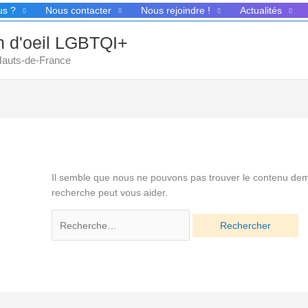
us ?
Nous contacter
Nous rejoindre !
Actualités
in d'oeil LGBTQI+
 Hauts-de-France
Il semble que nous ne pouvons pas trouver le contenu de
recherche peut vous aider.
Rechercher :