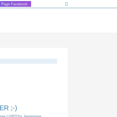
Rechercher
Page Facebook
ER ;-)
isme LGBTQI+
,
feminisme
,