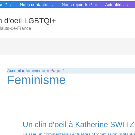
us ?
Nous contacter
Nous rejoindre !
Actualités
in d'oeil LGBTQI+
 Hauts-de-France
Accueil
feminisme
Page 2
Feminisme
Un clin d’oeil à Katherine SWITZ
Laisser un commentaire
/
Actualités
/
Commission militant