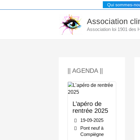
Aller
Qui sommes-no
au
contenu
Association cl
Association loi 1901 des
|| AGENDA ||
L’apéro de
rentrée 2025
19-09-2025
Pont neuf à
Compiègne