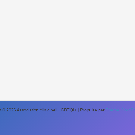
t © 2026 Association clin d'oeil LGBTQI+ | Propulsé par
Thème WordPre