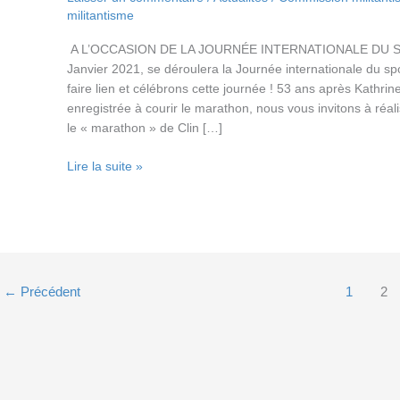
militantisme
A L’OCCASION DE LA JOURNÉE INTERNATIONALE DU S
Janvier 2021, se déroulera la Journée internationale du sp
faire lien et célébrons cette journée ! 53 ans après Kathri
enregistrée à courir le marathon, nous vous invitons à réali
le « marathon » de Clin […]
Un
Lire la suite »
clin
d’oeil
à
Katherine
SWITZER
;-)
←
Précédent
1
2