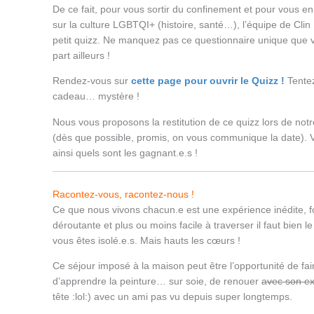
De ce fait, pour vous sortir du confinement et pour vous e
sur la culture LGBTQI+ (histoire, santé…), l’équipe de Cli
petit quizz. Ne manquez pas ce questionnaire unique que v
part ailleurs !
Rendez-vous sur
cette page pour ouvrir le Quizz !
Tentez
cadeau… mystère !
Nous vous proposons la restitution de ce quizz lors de no
(dès que possible, promis, on vous communique la date). 
ainsi quels sont les gagnant.e.s !
Racontez-vous, racontez-nous !
Ce que nous vivons chacun.e est une expérience inédite, 
déroutante et plus ou moins facile à traverser il faut bien le
vous êtes isolé.e.s. Mais hauts les cœurs !
Ce séjour imposé à la maison peut être l’opportunité de fair
d’apprendre la peinture… sur soie, de renouer
avec son e
tête :lol:) avec un ami pas vu depuis super longtemps.