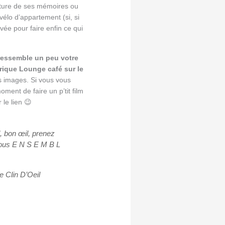
riture de ses mémoires ou
vélo d’appartement (si, si
rêvée pour faire enfin ce qui
ressemble un peu votre
rique Lounge café sur le
s images. Si vous vous
oment de faire un p’tit film
 le lien 😉
d, bon œil, prenez
 tous E N S E M B L
e Clin D’Oeil