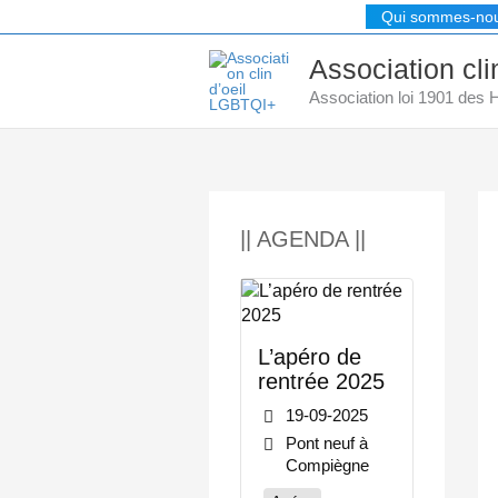
Aller
Qui sommes-no
au
contenu
Association cl
Association loi 1901 des
|| AGENDA ||
L’apéro de
rentrée 2025
19-09-2025
Pont neuf à
Compiègne