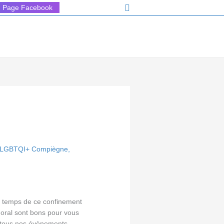
Rechercher
Page Facebook
n LGBTQI+ Compiègne
,
 le temps de ce confinement
oral sont bons pour vous
e tous nos évènements