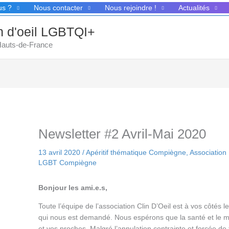
us ?
Nous contacter
Nous rejoindre !
Actualités
in d'oeil LGBTQI+
 Hauts-de-France
Newsletter #2 Avril-Mai 2020
13 avril 2020
/
Apéritif thématique Compiègne
,
Associatio
LGBT Compiègne
Bonjour les ami.e.s,
Toute l’équipe de l’association Clin D’Oeil est à vos côtés
qui nous est demandé. Nous espérons que la santé et le m
et vos proches.
Malgré l’annulation contrainte et forcée d