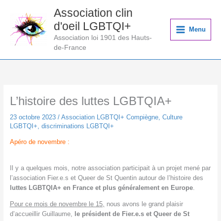
Aller
Association clin
au
d'oeil LGBTQI+
contenu
Menu
Association loi 1901 des Hauts-
de-France
L’histoire des luttes LGBTQIA+
23 octobre 2023
/
Association LGBTQI+ Compiègne
,
Culture
LGBTQI+
,
discriminations LGBTQI+
Apéro de novembre :
Il y a quelques mois, notre association participait à un projet mené par
l’association Fier.e.s et Queer de St Quentin autour de l’histoire des
luttes LGBTQIA+ en France et plus généralement en Europe
.
Pour ce mois de novembre le 15,
nous avons le grand plaisir
d’accueillir Guillaume,
le président de Fier.e.s et Queer de St