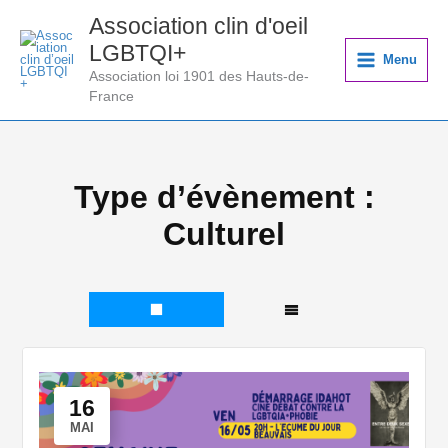
Aller
Association clin d'oeil
au
LGBTQI+
contenu
Menu
Association loi 1901 des Hauts-de-
France
Type d’évènement :
Culturel
16
MAI