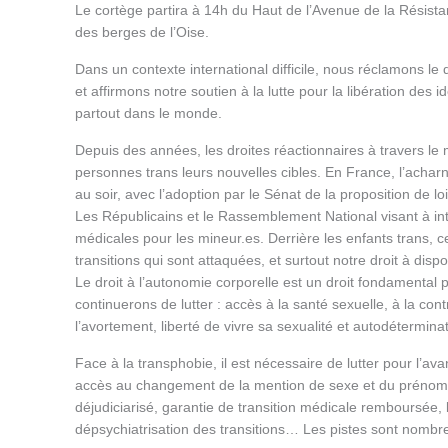
Le cortège partira à 14h du Haut de l’Avenue de la Résista
des berges de l’Oise.
Dans un contexte international difficile, nous réclamons le 
et affirmons notre soutien à la lutte pour la libération des i
partout dans le monde.
Depuis des années, les droites réactionnaires à travers le 
personnes trans leurs nouvelles cibles. En France, l’achar
au soir, avec l’adoption par le Sénat de la proposition de l
Les Républicains et le Rassemblement National visant à inte
médicales pour les mineur.es. Derrière les enfants trans, c
transitions qui sont attaquées, et surtout notre droit à dis
Le droit à l’autonomie corporelle est un droit fondamental 
continuerons de lutter : accès à la santé sexuelle, à la cont
l’avortement, liberté de vivre sa sexualité et autodétermina
Face à la transphobie, il est nécessaire de lutter pour l’av
accès au changement de la mention de sexe et du prénom à l
déjudiciarisé, garantie de transition médicale remboursée, l
dépsychiatrisation des transitions… Les pistes sont nombr