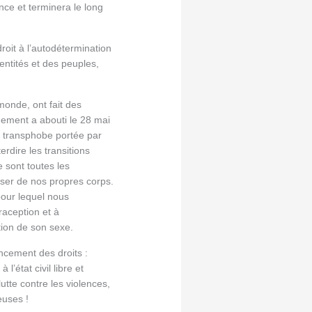
nce et terminera le long
droit à l’autodétermination
dentités et des peuples,
monde, ont fait des
nement a abouti le 28 mai
oi transphobe portée par
rdire les transitions
e sont toutes les
poser de nos propres corps.
pour lequel nous
raception et à
tion de son sexe.
ancement des droits :
’état civil libre et
utte contre les violences,
euses !