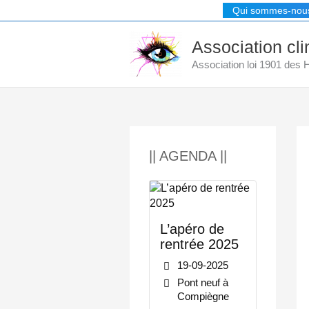
Aller
Qui sommes-nou
au
contenu
Association cl
Association loi 1901 des
|| AGENDA ||
L’apéro de
rentrée 2025
19-09-2025
Pont neuf à
Compiègne