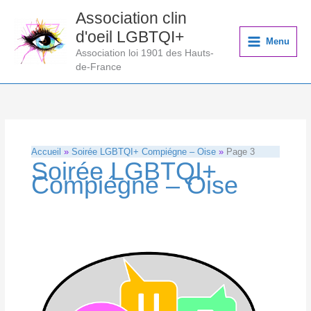
Aller
Association clin
au
d'oeil LGBTQI+
contenu
Menu
Association loi 1901 des Hauts-
de-France
Accueil
Soirée LGBTQI+ Compiégne – Oise
Page 3
Soirée LGBTQI+
Compiégne – Oise