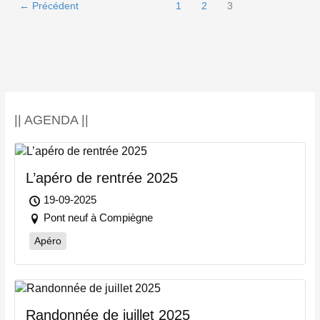
←
Précédent
1
2
3
spécial
Blintest
le
11
mars
|| AGENDA ||
L’apéro de rentrée 2025
19-09-2025
Pont neuf à Compiègne
Apéro
Randonnée de juillet 2025