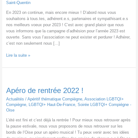
Saint-Quentin
En 2023 on continue, mais encore mieux ! D’abord nous vous
souhaitons à tous.tes, adhérent.e.s, partenaires et sympathisant.e.s
nos meilleurs voeux pour 2023 ! C’est avec grand plaisir que nous
vous informons que la campagne d’adhésion pour l’année 2023 est
ouverte. Sans vous l’association ne peut exister et perdurer ! Adhérer,
c’est non seulement nous […]
2023
Lire la suite »
!
Apéro de rentrée 2022 !
Actualités
/
Apéritif thématique Compiègne
,
Association LGBTQI+
Compiègne
,
LGBTQI+ Haut-De-France
,
Soirée LGBTQI+ Compiégne -
Oise
L’été est fini et c’est déjà la rentrée ! Pour mieux nous retrouver après
la pause estivale, nous vous proposons de nous retrouver sur les
bords de l’Oise pour un apéro musical ! Tu peux venir avec tes idées