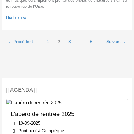
de musique, ou simplement profiter des envies de chacun.e.s ! On se
retrouve rue de l’Oise,
Apéro
Lire la suite »
de
rentrée
2022
←
Précédent
1
2
3
…
6
Suivant
→
!
|| AGENDA ||
L’apéro de rentrée 2025
19-09-2025
Pont neuf à Compiègne