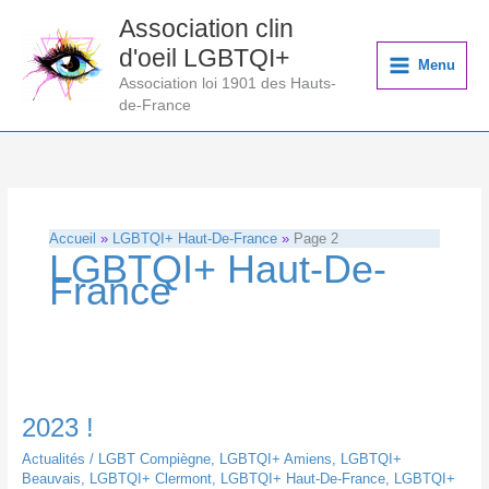
Aller
Association clin
au
d'oeil LGBTQI+
contenu
Menu
Association loi 1901 des Hauts-
de-France
Accueil
LGBTQI+ Haut-De-France
Page 2
LGBTQI+ Haut-De-
France
2023 !
Actualités
/
LGBT Compiègne
,
LGBTQI+ Amiens
,
LGBTQI+
Beauvais
,
LGBTQI+ Clermont
,
LGBTQI+ Haut-De-France
,
LGBTQI+