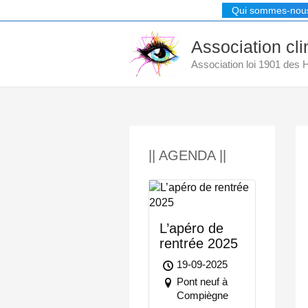
Aller
Qui sommes-nou
au
contenu
Association cl
Association loi 1901 des
|| AGENDA ||
L’apéro de
rentrée 2025
19-09-2025
Pont neuf à
Compiègne