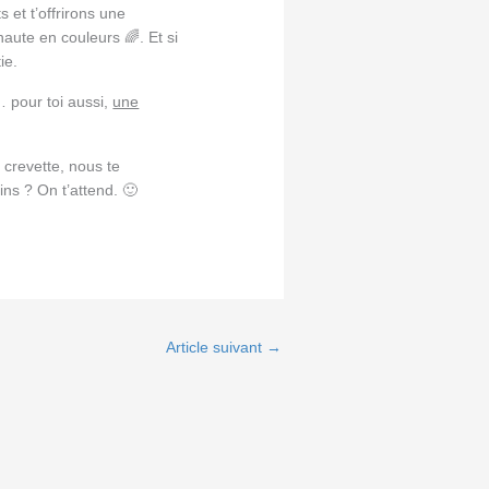
 et t’offrirons une
aute en couleurs 🌈. Et si
ie.
… pour toi aussi,
une
 crevette, nous te
ins ? On t’attend. 🙂
Article suivant
→