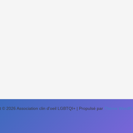
t © 2026 Association clin d'oeil LGBTQI+ | Propulsé par
Thème WordPre