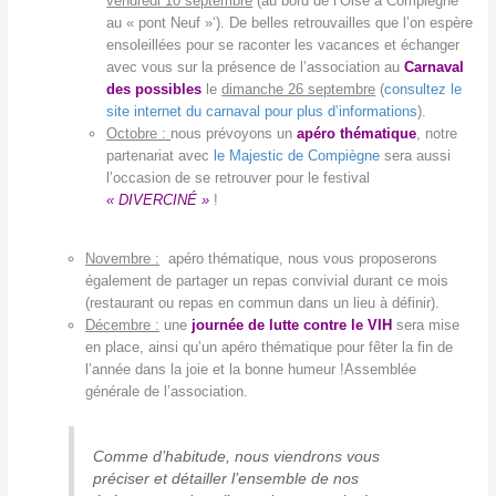
vendredi 10 septembre
(au bord de l’Oise à Compiègne
au « pont Neuf »‘). De belles retrouvailles que l’on espère
ensoleillées pour se raconter les vacances et échanger
avec vous sur la présence de l’association au
Carnaval
des possibles
le
dimanche 26 septembre
(
consultez le
site internet du carnaval pour plus d’informations
).
Octobre :
nous prévoyons un
apéro thématique
, notre
partenariat avec
le Majestic de Compiègne
sera aussi
l’occasion de se retrouver pour le festival
« DIVERCINÉ »
!
Novembre
:
apéro thématique, nous vous proposerons
également de partager un repas convivial durant ce mois
(restaurant ou repas en commun dans un lieu à définir).
Décembre :
une
journée de lutte contre le VIH
sera mise
en place, ainsi qu’un apéro thématique pour fêter la fin de
l’année dans la joie et la bonne humeur !Assemblée
générale de l’association.
Comme d’habitude, nous viendrons vous
préciser et détailler l’ensemble de nos