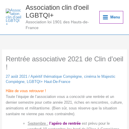
Aller
Association clin d'oeil
au
LGBTQI+
contenu
Menu
Association loi 1901 des Hauts-de-
France
Rentrée associative 2021 de Clin d’oeil
!
27 août 2021
/
Apéritif thématique Compiègne
,
cinéma le Majestic
Compiègne
,
LGBTQI+ Haut-De-France
Hâte de vous retrouver !
Toute l’équipe de l’association vous a concocté une rentrée et un
dernier semestre pour cette année 2021, riches en rencontres, culture,
animations et militantisme. (Bien sûr, sous réserve que la situation
sanitaire ne vienne pas nous contraindre).
Septembre :
l’apéro de rentrée
est prévu pour le