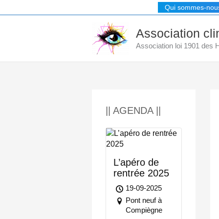
Aller
Qui sommes-nou
au
contenu
Association cl
Association loi 1901 des
|| AGENDA ||
L’apéro de
rentrée 2025
19-09-2025
Pont neuf à
Compiègne