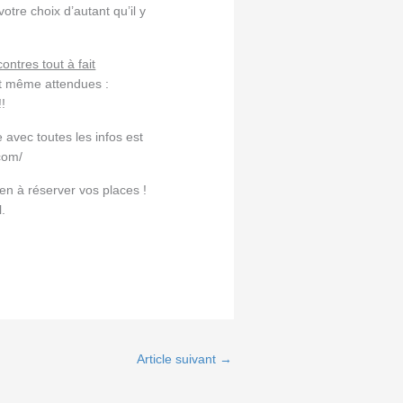
otre choix d’autant qu’il y
ntres tout à fait
t même attendues :
!!
 avec toutes les infos est
.com/
n à réserver vos places !
l.
Article suivant
→