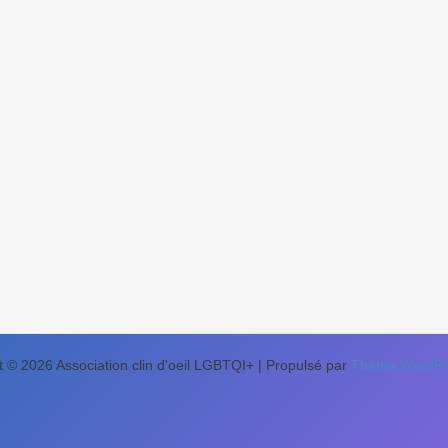
t © 2026 Association clin d'oeil LGBTQI+ | Propulsé par
Thème WordPre