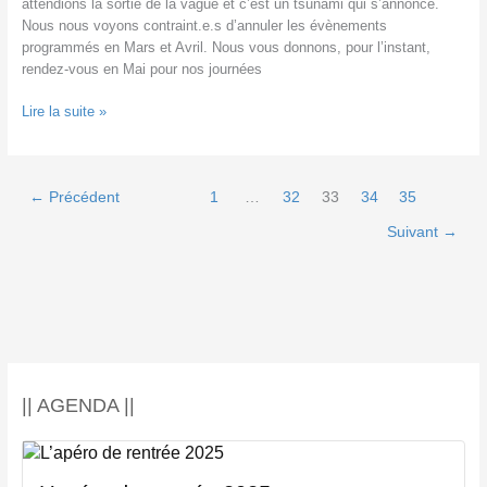
attendions la sortie de la vague et c’est un tsunami qui s’annonce.
Nous nous voyons contraint.e.s d’annuler les évènements
programmés en Mars et Avril. Nous vous donnons, pour l’instant,
rendez-vous en Mai pour nos journées
COMMUNIQUÉ
Lire la suite »
SUR
LA
SITUATION
←
Précédent
1
…
32
33
34
35
DU
CORONAVIRUS
Suivant
→
|| AGENDA ||