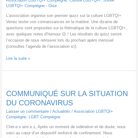
Association LGBTQI+ Compiègne
,
Culture LGBTQI+
,
Soirée
LGBTQI+ Compiégne - Oise
L’association organise son premier quizz sur la culture LGBTQI+
Venez tester vos connaissances en la matière. Une dizaine de
questions sont proposées sur la thématique de la culture LGBTQI+,
avec quelques notes d’humour 😉 ! Les résultats du quizz seront
l’occasion de nous retrouver lors du prochain apéro mensuel.
(consultez l’agenda de l’association ici).
Quizz
Lire la suite »
:
venez
tester
vos
connaissances
COMMUNIQUÉ SUR LA SITUATION
!
DU CORONAVIRUS
Laisser un commentaire
/
Actualités
/
Association LGBTQI+
Compiègne
,
LGBT Compiègne
Chèr.e.s ami.e.s, Après un moment de sidération et de doute, nous
voici au cœur d’un dispositif renforcé de confinement. Nous