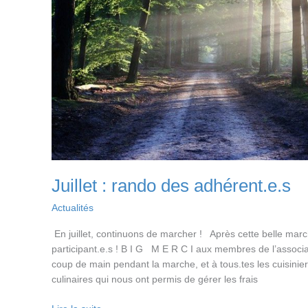
Juillet : rando des adhérent.e.s
Actualités
En juillet, continuons de marcher ! Après cette belle marc
participant.e.s ! B I G M E R C I aux membres de l’associ
coup de main pendant la marche, et à tous.tes les cuisinier
culinaires qui nous ont permis de gérer les frais
Juillet