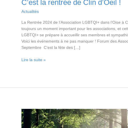
C’est la rentrée de Clin d’Oeil !
Actualités
La Rentrée 2024 de l’Association LGBTQI+ dans l’Oise à C
toujours un moment important pour les associations, et cet
LGBTQI+ se prépare à accueillir ses membres et sympath
Voici les événements à ne pas manquer ! Forum des Assoc
Septembre C’est la fête des […]
C’est
Lire la suite »
la
rentrée
de
Clin
d’Oeil
!