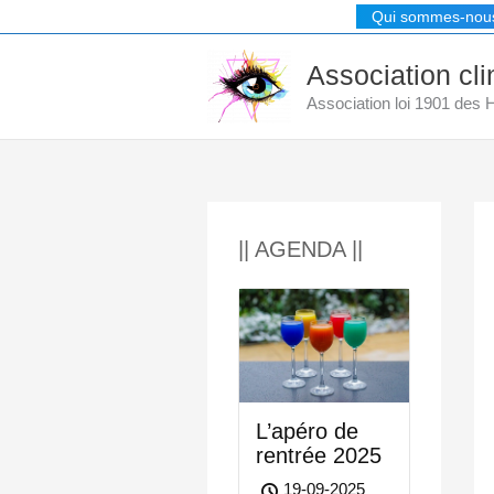
Aller
Qui sommes-nou
au
contenu
Association cl
Association loi 1901 des
|| AGENDA ||
L’apéro de
rentrée 2025
19-09-2025