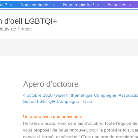
us ?
Nous contacter
Nous rejoindre !
Actualités
in d'oeil LGBTQI+
 Hauts-de-France
Apéro d’octobre
4 octobre 2020
/
Apéritif thématique Compiègne
,
Associat
Soirée LGBTQI+ Compiégne - Oise
Un apéro avec une nouveauté !
Hello les ami.e.s, Pour ce mois d’octobre, toute l’équipe de 
vous proposer de nous retrouver, pour la première fois, dan
convivial, fermé, et sécurisé ! C’est une grande première p