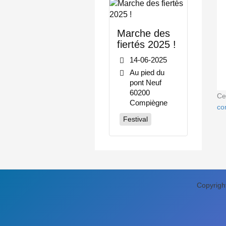
Marche des
fiertés 2025 !
14-06-2025
Au pied du
pont Neuf
60200
Ce
Compiègne
co
Festival
Copyrigh