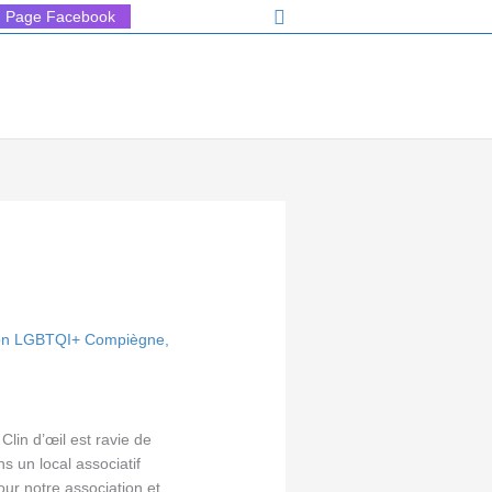
Rechercher
Page Facebook
ion LGBTQI+ Compiègne
,
Clin d’œil est ravie de
s un local associatif
our notre association et